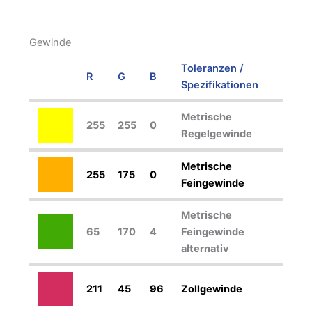
Gewinde
Toleranzen /
R
G
B
Spezifikationen
Metrische
255
255
0
Regelgewinde
Metrische
255
175
0
Feingewinde
Metrische
65
170
4
Feingewinde
alternativ
211
45
96
Zollgewinde