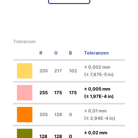
Toleranzen
R
G
B
Toleranzen
± 0,002 mm
255
217
102
(± 7,87E-5 in)
± 0,005 mm
255
175
175
(± 1,97E-4 in)
± 0,01 mm
255
128
0
(± 3,94E-4 in)
± 0,02 mm
128
128
0