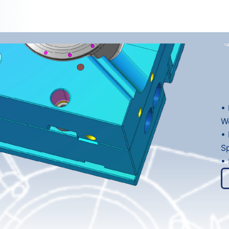
• 
W
• 
S
• 