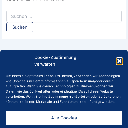
Suchen
nach:
Cookie-Zustimmung
verwalten
Um Ihnen ein optimales Erlebnis zu bieten, verwenden wir Technologien
E- Mail:
info@spline-konstruktionen.de
|
Tel.:
wie Cookies, um Geräteinformationen zu speichern und/oder darauf
zuzugreifen. Wenn Sie diesen Technologien zustimmen, können wir
(0) 7147 / 2767750
|
Fax: (0) 7147 / 2779551
Daten wie das Surfverhalten oder eindeutige IDs auf dieser Website
verarbeiten. Wenn Sie Ihre Zustimmung nicht erteilen oder zurückziehen,
können bestimmte Merkmale und Funktionen beeinträchtigt werden.
© 2026 Spline-Konstruktionen GmbH, Max-Eyth-Straße 7, 74343
Sachsenheim
Alle Cookies
Datenschutz
|
Impressum
|
Cookie-Richtlinien